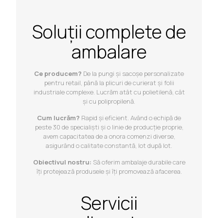
Soluții complete de
ambalare
Ce producem?
De la pungi și sacoșe personalizate
pentru retail, până la plicuri de curierat și folii
industriale complexe. Lucrăm atât cu polietilenă, cât
și cu polipropilenă.
Cum lucrăm?
Rapid și eficient. Având o echipă de
peste 30 de specialiști și o linie de producție proprie,
avem capacitatea de a onora comenzi diverse,
asigurând o calitate constantă, lot după lot.
Obiectivul nostru:
Să oferim ambalaje durabile care
îți protejează produsele și îți promovează afacerea.
Servicii