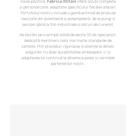
mase plastice,
Fabrica Stifani
oferă soluții complete
și personalizate, adaptate specificului fiecărei afaceri.
Portofoliul nostru include o gamă extinsă de produse
realizate din polietilenă și polipropilenă: de la pungi și
sacoșe, până la folii industriale și plicuri de curierat.
Ne bazăm pe o echipă solidă de peste 30 de specialiști,
dedicată menținerii celor mai înalte standarde de
calitate. Prin proceduri riguroase și atenție la detalii,
asigurăm nu doar durabilitatea ambalajelor, ci și
adaptarea lor continuă la dinamica pieței și cerințele
partenerilor noștri.