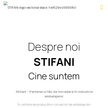
Despre noi
STIFANI
Cine suntem
Stifani – Partenerul tău de încredere în industria
ambalajelor
În calitate de producător consacrat de ambalaje din