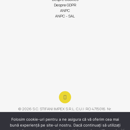
Despre GDPR
ANPC
ANPC - SAL
© 2026 S.C. STIFANI IMPEX S.R.L. C.U.I: RO 4715016. Nr.
Înmatriculare : J40/21840/1993. EUID:
Folosim cookie-uri pentru a ne asigura că vă oferim cea mai
ROONRC.J40/21840/1993 | Toate drepturile rezervate
bună experiență pe site-ul nostru. Dacă continuați să utilizați