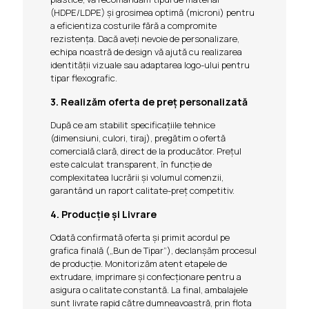
(HDPE/LDPE) și grosimea optimă (microni) pentru
a eficientiza costurile fără a compromite
rezistența. Dacă aveți nevoie de personalizare,
echipa noastră de design vă ajută cu realizarea
identității vizuale sau adaptarea logo-ului pentru
tipar flexografic.
3. Realizăm oferta de preț personalizată
După ce am stabilit specificațiile tehnice
(dimensiuni, culori, tiraj), pregătim o ofertă
comercială clară, direct de la producător. Prețul
este calculat transparent, în funcție de
complexitatea lucrării și volumul comenzii,
garantând un raport calitate-preț competitiv.
4. Producție și Livrare
Odată confirmată oferta și primit acordul pe
grafica finală („Bun de Tipar”), declanșăm procesul
de producție. Monitorizăm atent etapele de
extrudare, imprimare și confecționare pentru a
asigura o calitate constantă. La final, ambalajele
sunt livrate rapid către dumneavoastră, prin flota