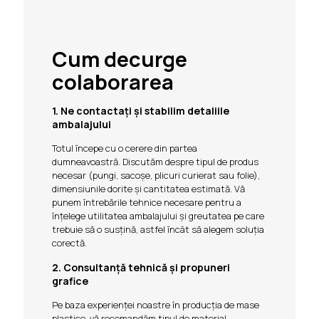
Cum decurge
colaborarea
1. Ne contactați și stabilim detaliile
ambalajului
Totul începe cu o cerere din partea
dumneavoastră. Discutăm despre tipul de produs
necesar (pungi, sacoșe, plicuri curierat sau folie),
dimensiunile dorite și cantitatea estimată. Vă
punem întrebările tehnice necesare pentru a
înțelege utilitatea ambalajului și greutatea pe care
trebuie să o susțină, astfel încât să alegem soluția
corectă.
2. Consultanță tehnică și propuneri
grafice
Pe baza experienței noastre în producția de mase
plastice, vă recomandăm tipul de material