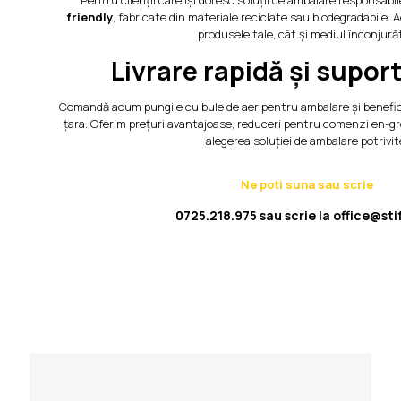
Pentru clienții care își doresc soluții de ambalare responsabil
friendly
, fabricate din materiale reciclate sau biodegradabile.
produsele tale, cât și mediul înconjură
Livrare rapidă și supor
Comandă acum pungile cu bule de aer pentru ambalare și beneficia
țara. Oferim prețuri avantajoase, reduceri pentru comenzi en-gr
alegerea soluției de ambalare potrivit
Ne poti suna sau scrie
0725.218.975
sau scrie la
office@sti