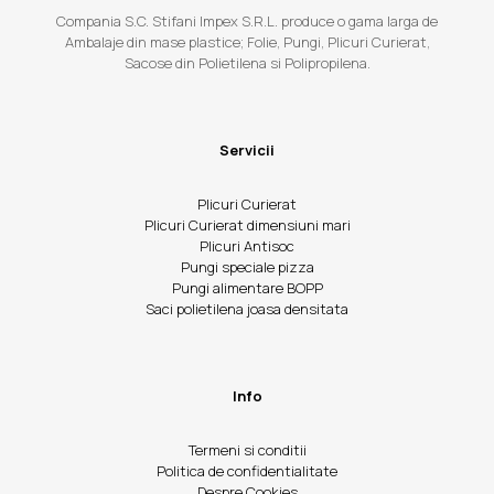
Compania S.C. Stifani Impex S.R.L. produce o gama larga de
Ambalaje din mase plastice; Folie, Pungi, Plicuri Curierat,
Sacose din Polietilena si Polipropilena.
Servicii
Plicuri Curierat
Plicuri Curierat dimensiuni mari
Plicuri Antisoc
Pungi speciale pizza
Pungi alimentare BOPP
Saci polietilena joasa densitata
Info
Termeni si conditii
Politica de confidentialitate
Despre Cookies