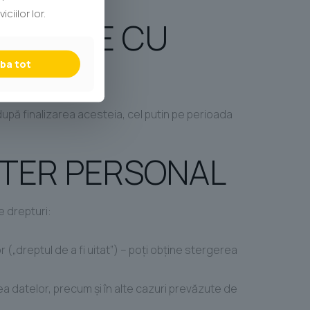
ciilor lor.
 DATELE CU
ba tot
după finalizarea acesteia, cel putin pe perioada
CTER PERSONAL
e drepturi:
 („dreptul de a fi uitat”) – poţi obţine stergerea
atea datelor, precum şi în alte cazuri prevăzute de