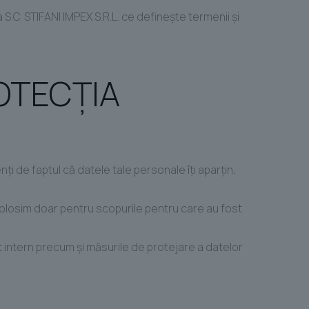
a S.C. STIFANI IMPEX S.R.L. ce definește termenii și
OTECŢIA
ți de faptul că datele tale personale îți aparțin,
folosim doar pentru scopurile pentru care au fost
t intern precum și măsurile de protejare a datelor