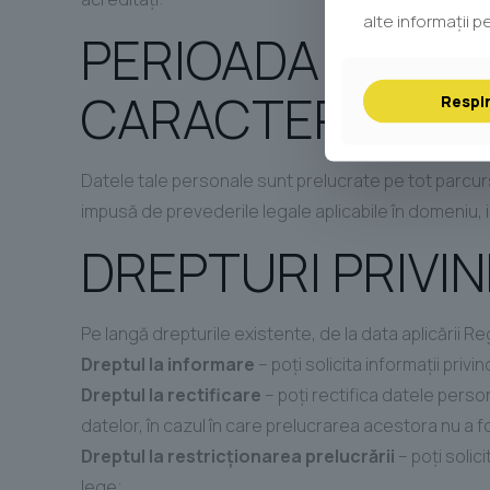
alte informații pe
PERIOADA ÎN CA
CARACTER PERS
Respi
Datele tale personale sunt prelucrate pe tot parcurs
impusă de prevederile legale aplicabile în domeniu, inc
DREPTURI PRIVI
Pe langă drepturile existente, de la data aplicării 
Dreptul la informare
– poţi solicita informaţii privi
Dreptul la rectificare
– poţi rectifica datele perso
datelor, în cazul în care prelucrarea acestora nu a f
Dreptul la restricţionarea prelucrării
– poţi solic
lege;