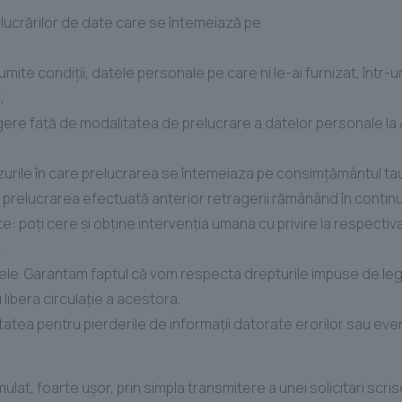
prelucrărilor de date care se întemeiază pe
numite condiţii, datele personale pe care ni le-ai furnizat, într-
;
ere faţă de modalitatea de prelucrare a datelor personale la 
zurile în care prelucrarea se întemeiaza pe consimţământul tau
 prelucrarea efectuată anterior retragerii rămânând în continu
: poţi cere şi obţine intervenţia umana cu privire la respectiva 
.
ele. Garantam faptul că vom respecta drepturile impuse de leg
 libera circulație a acestora.
tatea pentru pierderile de informații datorate erorilor sau eve
cumulat, foarte uşor, prin simpla transmitere a unei solicitari sc