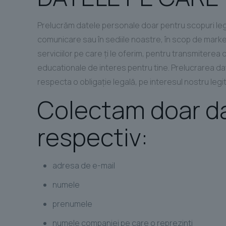
Prelucrăm datele personale doar pentru scopuri legit
comunicare sau în sediile noastre, în scop de marke
serviciilor pe care ţi le oferim, pentru transmiterea 
educationale de interes pentru tine. Prelucrarea d
respecta o obligaţie legală, pe interesul nostru leg
Colectam doar dat
respectiv:
adresa de e-mail
numele
prenumele
numele companiei pe care o reprezinti