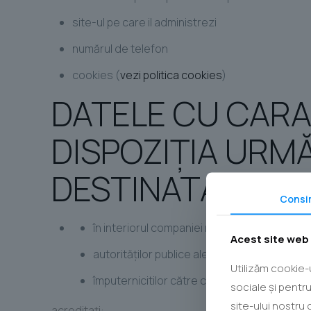
site-ul pe care il administrezi
numărul de telefon
cookies (
vezi politica cookies
)
DATELE CU CARA
DISPOZIȚIA URM
DESTINATARI:
Consi
în interiorul companiei noastre
Acest site web 
autorităților publice ale statului, conform leg
Utilizăm cookie-u
împuternicitilor către care am externalizat f
sociale și pentr
site-ului nostru 
acreditaţi: