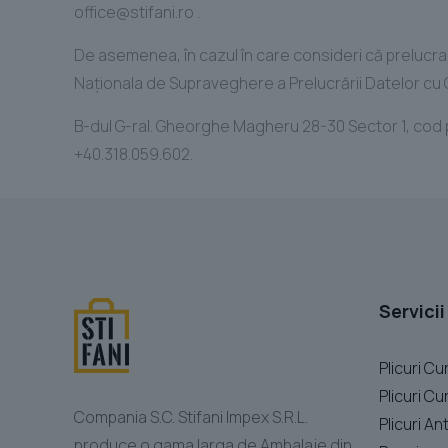
office@stifani.ro .
De asemenea, în cazul în care consideri că prelucrar
Naţionala de Supraveghere a Prelucrării Datelor cu
B-dul G-ral. Gheorghe Magheru 28-30 Sector 1, cod p
+40.318.059.602.
Servicii
Plicuri Cu
Plicuri Cu
Compania S.C. Stifani Impex S.R.L.
Plicuri An
produce o gama larga de Ambalaje din