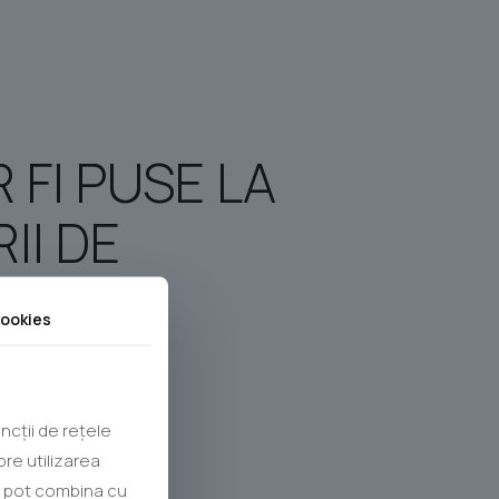
FI PUSE LA
II DE
ookies
ncții de rețele
pre utilizarea
le pot combina cu