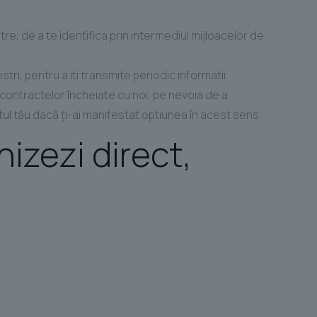
e, de a te identifica prin intermediul mijloacelor de
tri, pentru a iti transmite periodic informatii
ontractelor încheiate cu noi, pe nevoia de a
ul tău dacă ţi-ai manifestat optiunea în acest sens.
izezi direct,