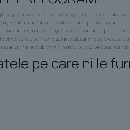
ime, precum acela de a-ţi furniza produsele şi serviciile noastr
ting, pentru îmbunătăţirea şi dezvoltarea produselor şi
de invitatii la evenimente organizate de noi sau de partenerii nos
atelor personale se întemeiaza întotdeauna fie pe executarea c
itim sau un interes public major sau, dupa caz, pe consimţământ
ele pe care ni le furn