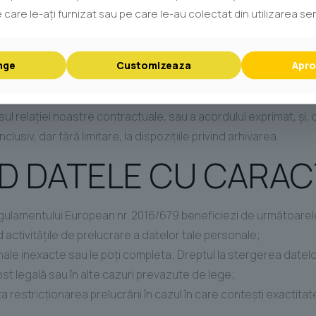
 care le-ați furnizat sau pe care le-au colectat din utilizarea servi
RE SE VOR PRELUCRA
ONAL:
nge
Customizeaza
Apro
ul relaţiei noastre contractuale, sau a acordului exprimat, şi, 
lusiv, dar fără limitare, la dispoziţiile privind arhivarea.
ND DATELE CU CARA
Regulamentului European nr. 2016/679 beneficiezi de următoarel
nd activităţile de prelucrare a datelor tale personale;
nale inexacte sau le poţi completa; Dreptul la stergerea datelor
ost legală sau în alte cazuri prevazute de lege;
ita restricţionarea prelucrării în cazul în care conteşti exactit