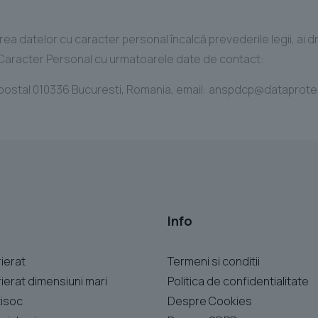
ea datelor cu caracter personal încalcă prevederile legii, ai d
 Caracter Personal cu urmatoarele date de contact:
ostal 010336 Bucuresti, Romania, email: anspdcp@dataprotection
Info
rierat
Termeni si conditii
rierat dimensiuni mari
Politica de confidentialitate
tisoc
Despre Cookies