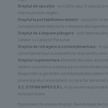
Dreptul de opoziţie
– poţi să te opui, în special, 
interesul nostru legitim;
Dreptul la portabilitatea datelor
– poţi primi, în a
ca respectivele date să fie transmise altui operator
Dreptul de a depune plângere
– poţi depune plâng
Datelor cu Caracter Personal;
Dreptul de retragere a consimţămantului
– în ca
consimţămantului va avea efecte doar pentru viitor,
Drepturi suplimentare
aferente deciziilor automate
vedere cu privire la aceasta şi poţi contesta decizia
Respectăm și garantăm confidențialitatea datelor t
privire la prelucrarea datelor cu caracter personal și
S.C. STIFANI IMPEX S.R.L.
nu își asumă responsabili
terțe persoane.
Iţi poti exercita aceste drepturi, fie individual, fie 