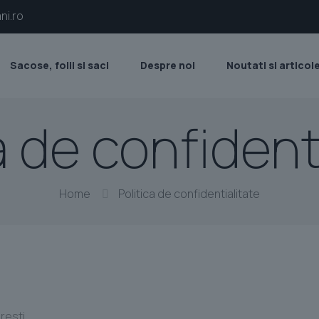
ni.ro
Sacose, folii si saci
Despre noi
Noutati si articol
a de confident
Home
Politica de confidentialitate
uresti