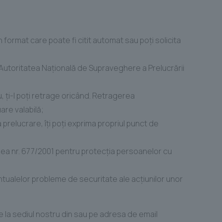
un format care poate fi citit automat sau poţi solicita
Autoritatea Naţională de Supraveghere a Prelucrării
, ţi-l poţi retrage oricând. Retragerea
are valabilă;
prelucrare, îţi poţi exprima propriul punct de
ea nr. 677/2001 pentru protecția persoanelor cu
ntualelor probleme de securitate ale acțiunilor unor
rise la sediul nostru din sau pe adresa de email