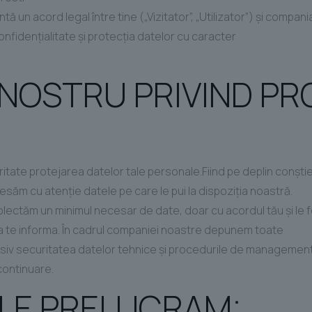
 un acord legal între tine („Vizitator”, „Utilizator”) și compani
confidențialitate și protecția datelor cu caracter
NOSTRU PRIVIND PR
ritate protejarea datelor tale personale.Fiind pe deplin conștien
esăm cu atenție datele pe care le pui la dispoziţia noastră.
olectăm un minimul necesar de date, doar cu acordul tău și le 
ă a te informa. În cadrul companiei noastre depunem toate
clusiv securitatea datelor tehnice și procedurile de managemen
 continuare.
 LE PRELUCRAM: