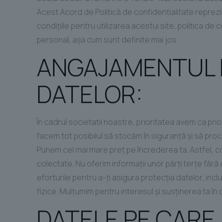
Acest Acord de Politică de confidențialitate reprezintă
condițiile pentru utilizarea acestui site, politica de 
personal, așa cum sunt definite mai jos.
ANGAJAMENTUL 
DATELOR:
În cadrul societatii noastre, prioritatea avem ca prio
facem tot posibilul să stocăm în siguranță și să proc
Punem cel mai mare preț pe încrederea ta. Astfel, c
colectate. Nu oferim informații unor părți terțe făr
eforturile pentru a-ți asigura protecția datelor, in
fizice. Mulțumim pentru interesul și susținerea ta în
DATELE PE CARE