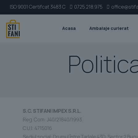
ISO 9001 Certifcat 3483 C
0725.218.975
office@stifa
Acasa
Ambalaje curierat
Politic
S.C. STIFANI IMPEX S.R.L.
Reg. Com: J40/21840/1993.
C.U.I: 4715016
Sediul social: Drumul Între Tarlale 43D, Sector.2 Buc