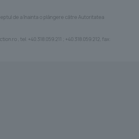
reptul de a înainta o plângere către Autoritatea
.ro , tel. +40.318.059.211 ; +40.318.059.212, fax: